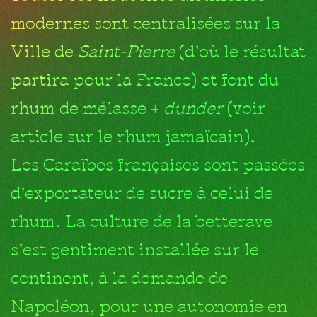
modernes sont centralisées sur la
Ville de
Saint-Pierre
(d’où le résultat
partira pour la France) et font du
rhum de mélasse +
dunder
(voir
article sur le rhum jamaïcain).
Les Caraïbes françaises sont passées
d’exportateur de sucre à celui de
rhum. La culture de la betterave
s’est gentiment installée sur le
continent, à la demande de
Napoléon, pour une autonomie en