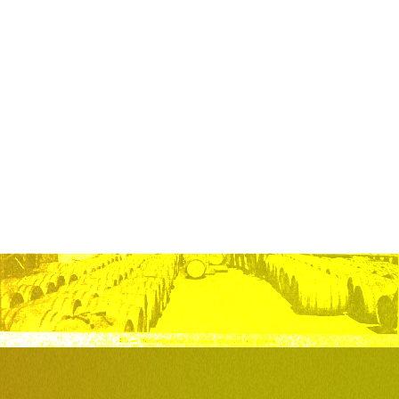
toujours étiquetés
rhum
”
.