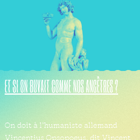
et
si
on
buvait
comme
nos
ancêtres
?
On doit à l’humaniste allemand
Vincentius Opsopoeus, dit Vincent