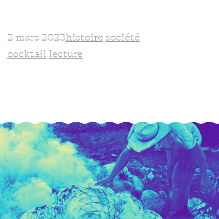
2 mars 2023
histoire
société
cocktail
lecture