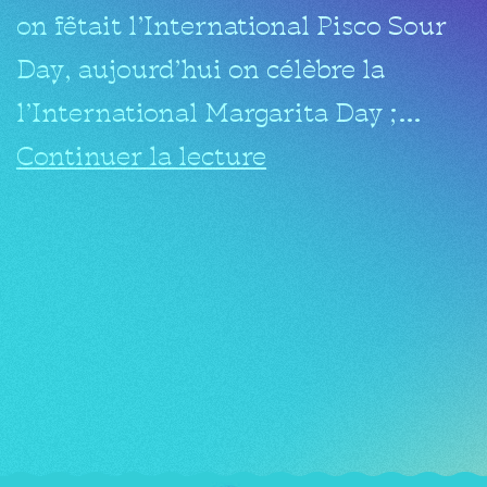
on fêtait l’International Pisco Sour
Day, aujourd’hui on célèbre la
l’International Margarita Day ;…
Continuer la lecture
22 février 2023
spiritueux
amérique
lecture
mezcal
tequila