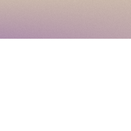
europe
lecture
{CONTACT}