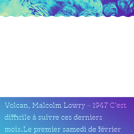
tequila
vs
mezcal
le mezcal, cette boisson que jamais
je ne puis, même en la portant à mes
lèvres, croire réelle Au-dessus du
Volcan, Malcolm Lowry – 1947 C’est
difficile à suivre ces derniers
mois.Le premier samedi de février