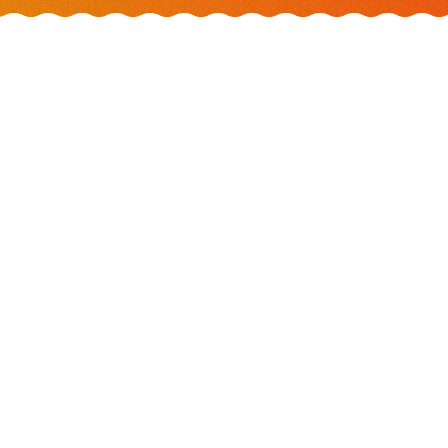
{CATÉGORIES}
Cocktails
Drôme
France
Héros