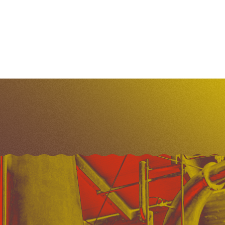
Continuer la lecture
iritueux
europe
whisky