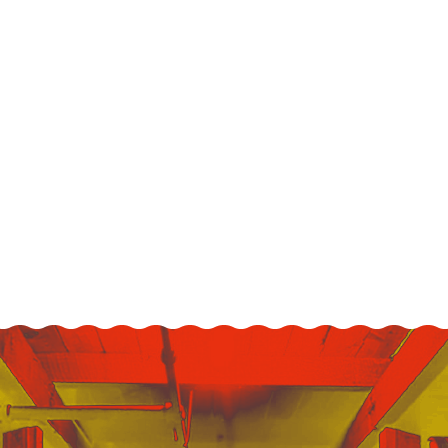
bouteilles
évén
Y