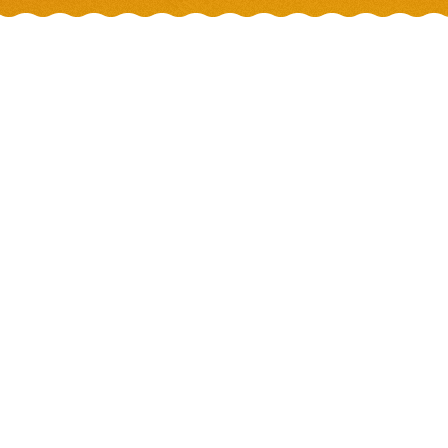
{CONTACT}
Le Breuvage
Baptiste Vassy
07 60 06 96 80
baptiste@lebreuvage.fr
instagram