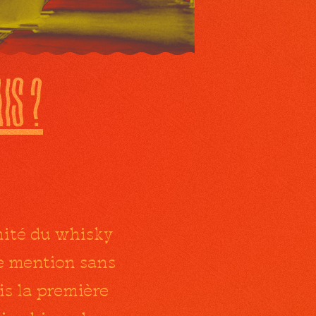
ais
?
rnité du whisky
re mention sans
is la première