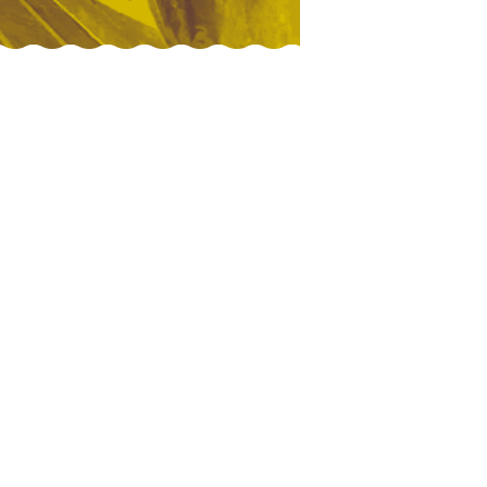
urbon
!
rien a envier
ux. rappel pour
demander si
 au III° siècle ?