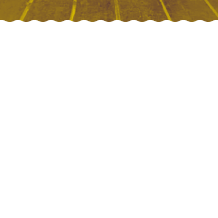
s
lettres
de
noblesse
au
bo
ié à un whisky de seconde zone, il n’a 
implement plus chanceux et commercia
 ne va pas encore repartir de zéro.Se 
ne Maria la Juive qui a inventé l’alambic