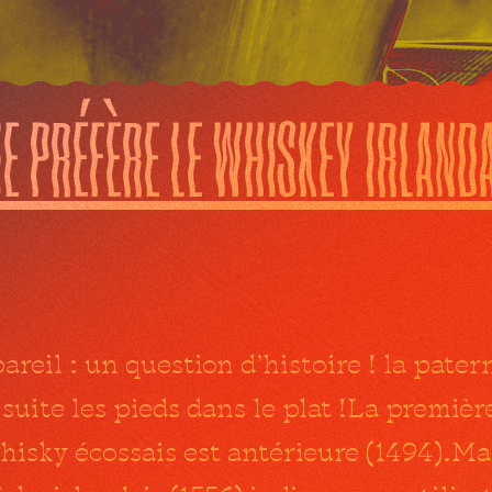
je
préfère
le
whiskey
irland
pareil : un question d’histoire ! la pate
suite les pieds dans le plat !La premiè
isky écossais est antérieure (1494).Ma