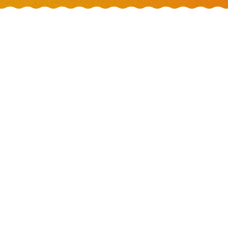
{ARTICLES
RÉCENTS}
Strategi Logistik Hijau
Perkebunan Anggur Ramah
Lingkungan
Trik Berinvestasi Minuman
Antik Dengan Keuntungan
Tinggi