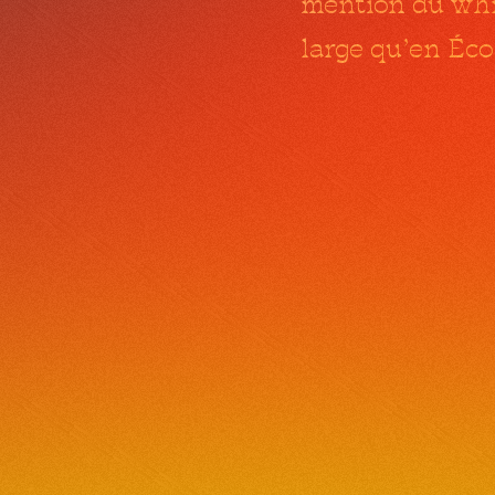
mention du whis
large qu’en Éc
13 janvier 2023
sp