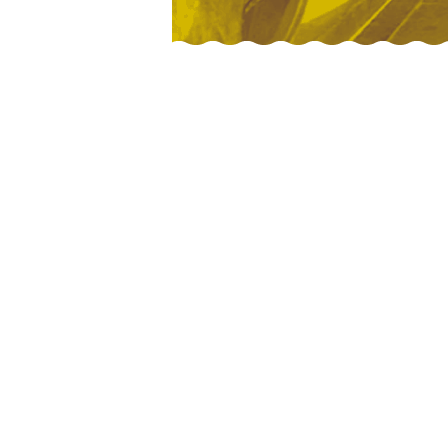
rendons
se
Longtemps assoc
aux Scotchs, s
ceux du fond On
c’est l’égyptien