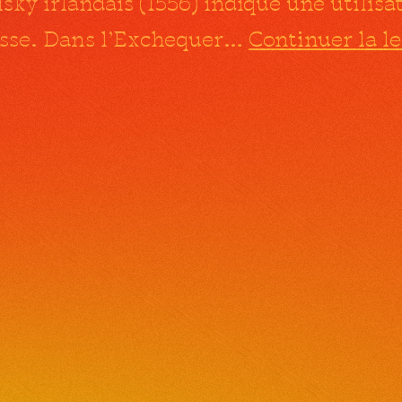
ky irlandais (1556) indique une utilisa
osse. Dans l’Exchequer…
Continuer la l
iritueux
europe
whisky