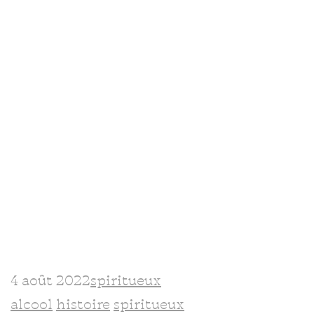
est fabriqué en aromatisant des
spiritueux neutres avec des baies de
genévrier et d’autres plantes,
principalement par distillation,
mais parfois par infusion. Il s’agit
d’une imitation britannique du
Genièvre hollandais dont les
origines…
Continuer la lecture
4 août 2022
spiritueux
alcool
histoire
spiritueux