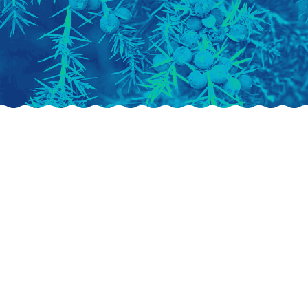
la
scandaleuse
histoire
du
gin
Le gin est l’une des catégorie de
spiritueux les plus importantes sur
le plan historique et commercial.Il