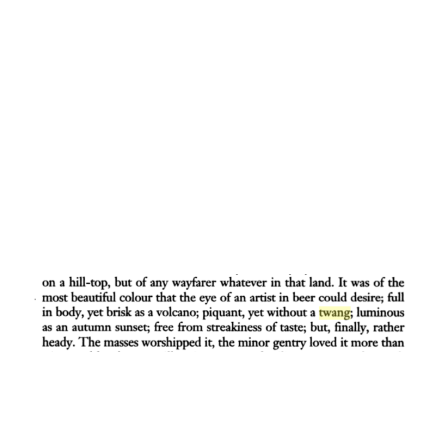
finalement,
plutôt capiteuse
Thomas Hardy, La Trompette-Major
(1880)