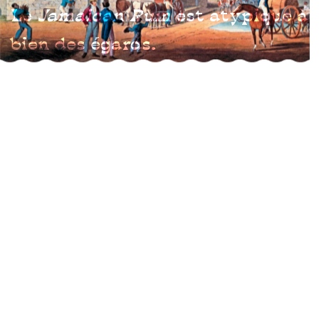
Le
Jamaican Rum
est atypique à
bien des égards.
On ne parle pas de quelque chose
d’aussi blanc et agréablement
inoffensif que la vodka, ni d’aussi
sucré, moelleux et boisé que le
bourbon. On parle de véritable jus
de pirate !
Que vous soyez amateur de boissons
ème
tiki, de punches de style 18
ou de
saveurs fortes :
Il vous en faut une