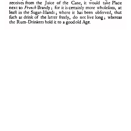
TWANG
Si l’on passe du temps sur les sites
traitants de bières, tels que
Untappd
ou
Ratebeer
, on se rend compte que