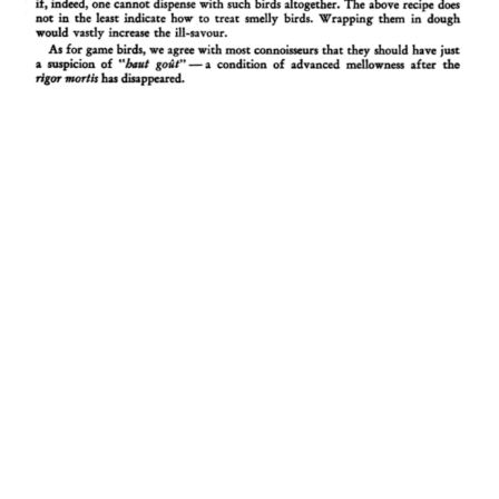
Hogo (n.m.)
Corruption de
haut-goût, de
goût élevé ou de
saveur ; se dit
communément de