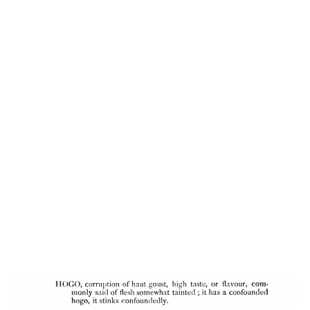
la chair quelque
peu souillée.
.
Il a un hogo
confondu; ça pue
confusément.
C
apitaine Francis Gose
,
Dictionary of
the Vulgar Tongue
– 1785