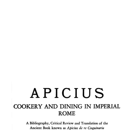
buses, etc. et des
oiseaux
piscivores.
De Re Cocinaria
, Marcus Gavius
Apicius (réédition)