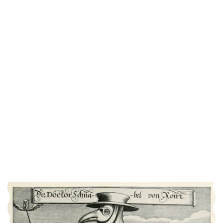
1349
– Une épidémie de peste touche les
Pays-Bas et conduit à une utilisation
généralisée du genévrier, comme
désinfectant.
Les médecins de la peste placent des baies
de genévrier dans le bec de leur masque
« nez d’oiseau ».