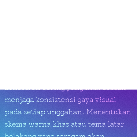
Konsistensi
Menjaga
Kualitas
Estetika
Digital
Langkah terakhir yang tidak kalah
penting dalam membangun
kehadiran daring yang kuat adalah
menjaga konsistensi gaya visual
pada setiap unggahan. Menentukan
skema warna khas atau tema latar