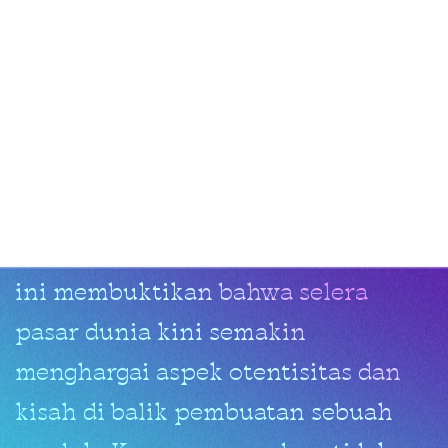
Menghubungkan
Tradisi
Lokal
dengan
Pasar
Global
Pada akhirnya, popularitas
minuman berbasis bahan regional
ini membuktikan bahwa selera
pasar dunia kini semakin
menghargai aspek otentisitas dan
kisah di balik pembuatan sebuah